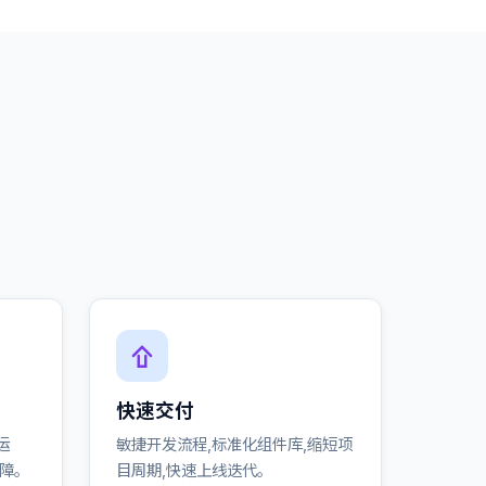
快速交付
运
敏捷开发流程,标准化组件库,缩短项
保障。
目周期,快速上线迭代。